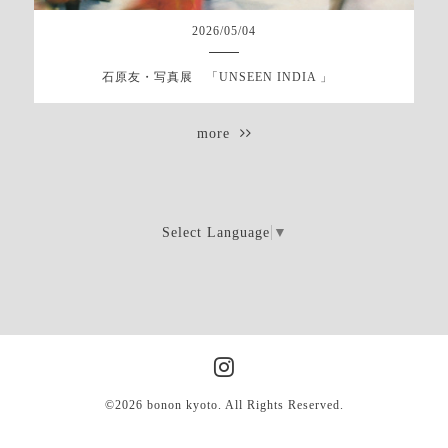
2026
/
05
/
04
石原友・写真展 「UNSEEN INDIA 」
more
Select Language
▼
©2026
bonon kyoto
. All Rights Reserved.