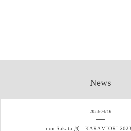
News
2023
/
04
/
16
mon Sakata 展 KARAMIORI 2023