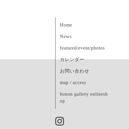
Home
News
featured/event/photos
カレンダー
お問い合わせ
map / access
bonon gallery onlinesh
op