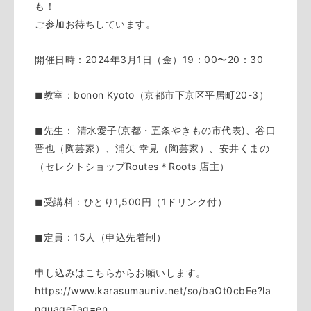
も！
ご参加お待ちしています。
開催日時：2024年3月1日（金）19：00〜20：30
◼︎教室：bonon Kyoto（京都市下京区平居町20-3）
◼︎先生： 清水愛子(京都・五条やきもの市代表)、谷口
晋也（陶芸家）、浦矢 幸見（陶芸家）、安井くまの
（セレクトショップRoutes＊Roots 店主）
◼︎受講料：ひとり1,500円（1ドリンク付）
◼︎定員：15人（申込先着制）
申し込みはこちらからお願いします。
https://www.karasumauniv.net/so/baOt0cbEe?la
nguageTag=en