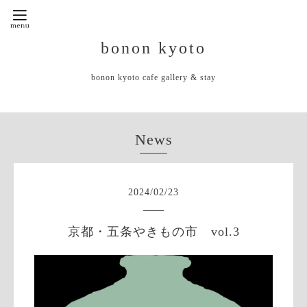
bonon kyoto
bonon kyoto cafe gallery & stay
News
2024
/
02
/
23
京都・五条やきもの市 vol.3