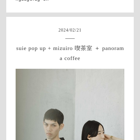
2024
/
02
/
21
suie pop up + mizuiro 喫茶室 ＋ panoram
a coffee