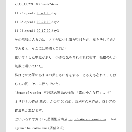
2019.11.22
fri&23sat&24sun
11.22 open12:
00-21:00
day1
11.23 open11:
00-20:00
day2
11.24 open11:
00-17:00
day3
その廃墟に入るのは、さすがに少し気が引けたが、意を決して進ん
でみると、そこには時間と自然が
覆い尽くした中庭があり、小さな光をそれぞれに宿す、植物の灯が
無数に瞬いていた。
私はその光景のあまりの美しさに息をすることさえも忘れて、しば
らくの間、そこに佇んでいた。
“Sense of wonder -不思議の家系の物語-「森の小さな灯」より“
オリジナル作品 森の小さな灯 50点他、西別府久幸作品、ロシアの
古道具が並びます。
はいいろオオカミ+花屋西別府商店
http://haiiro-ookami.com
・Inst
agram : haiiro0okami (店舗公式)