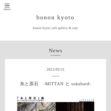
bonon kyoto
bonon kyoto cafe gallery & stay
News
2021
/
05
/
11
糸と原石 -MITTAN と uskabard-