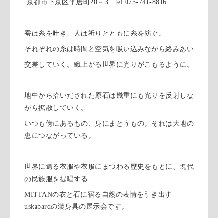
京都市下京区平居町20－3 tel 075-741-8816
蚕は糸を吐き、人は祈りとともに糸を紡ぐ。
それぞれの糸は時間と空気を吸い込みながら絡みあい
交差していく。織上がる世界に光りがこもるように。
地中から拾いだされた原石は幾重にも光りを反射しな
がら拡散していく。
いつも傍にあるもの、身にまとうもの。それは大地の
恵につながっている。
世界に遺る衣服や衣服にまつわる歴史をもとに、現代
の民族服を提唱する
MITTANの衣と石に宿る自然の表情を引き出す
uskabardの装身具の展示会です。