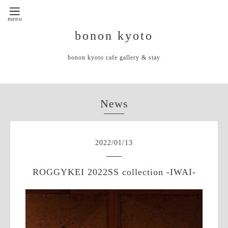
bonon kyoto
bonon kyoto cafe gallery & stay
News
2022
/
01
/
13
ROGGYKEI 2022SS collection -IWAI-