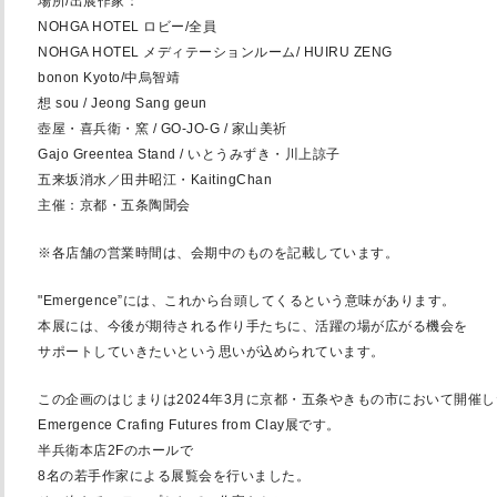
場所/出展作家：
NOHGA HOTEL ロビー/全員
NOHGA HOTEL メディテーションルーム/ HUIRU ZENG
bonon Kyoto/中烏智靖
想 sou / Jeong Sang geun
壺屋・喜兵衛・窯 / GO-JO-G / 家山美祈
Gajo Greentea Stand / いとうみずき・川上諒子
五来坂消水／田井昭江・KaitingChan
主催：京都・五条陶聞会
※各店舗の営業時間は、会期中のものを記載しています。
"Emergence”には、
これから台頭してくるという意味があります。
本展には、今後が期待される作り手たちに、
活躍の場が広がる機会を
サポートしていきたいという思いが込めら
れています。
この企画のはじまりは2024年3月に京都・
五条やきもの市において開催し
Emergence Crafing Futures from Clay展です。
半兵衛本店2Fのホールで
8名の若手作家による展覧会を行いました。