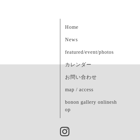
Home
News
featured/event/photos
カレンダー
お問い合わせ
map / access
bonon gallery onlinesh
op